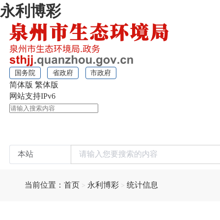
永利博彩
国务院
省政府
市政府
简体版
繁体版
网站支持IPv6
当前位置：
首页
永利博彩
统计信息