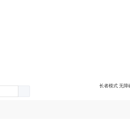
长者模式
无障