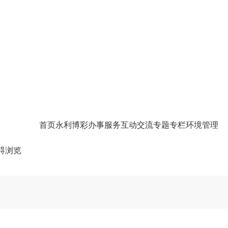
首页
永利博彩
办事服务
互动交流
专题专栏
环境管理
碍浏览