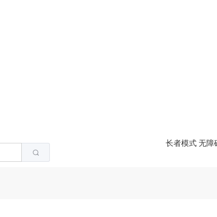
长者模式
无障